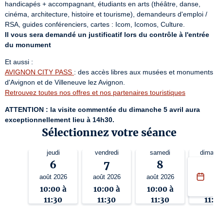
handicapés + accompagnant, étudiants en arts (théâtre, danse, 
cinéma, architecture, histoire et tourisme), demandeurs d'emploi / 
Il vous sera demandé un justificatif lors du contrôle à l'entrée 
du monument
AVIGNON CITY PASS 
: des accès libres aux musées et monuments 
Retrouvez toutes nos offres et nos partenaires touristiques
ATTENTION : la visite commentée du dimanche 5 avril aura 
exceptionnellement lieu à 14h30.
Sélectionnez votre séance
jeudi
vendredi
samedi
diman
6
7
8
9
août 2026
août 2026
août 2026
août 
10:00 à
10:00 à
10:00 à
10:0
11:30
11:30
11:30
11: